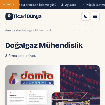
Kur temmuz ayı primi son ödeme günü — 31 Ağustos
Küçük İşletmeler 
GÜNCEL
Ticari Dünya
Ana Sayfa
›
Doğalgaz Mühendislik
Doğalgaz Mühendislik
8 firma listeleniyor.