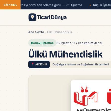
ğ-Kur temmuz ayı primi son ödeme günü — 31 Ağustos
Küçük İşletmel
GÜNCEL
Ticari Dünya
Ana Sayfa
-
Ülkü Mühendislik
Onaylı İşletme
Bu işletme
117
kez görüntülendi
Ülkü Mühendislik
AKŞEHİR
Doğalgaz Isıtma ve Soğutma Sistemleri