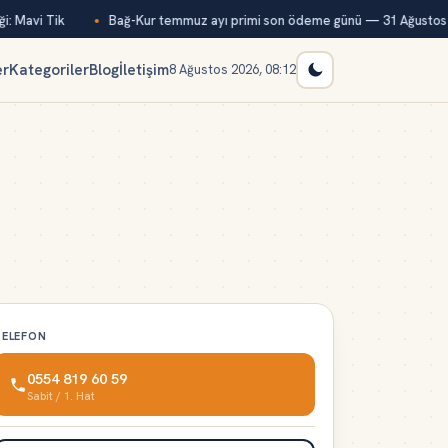
: Mavi Tik
Bağ-Kur temmuz ayı primi son ödeme günü — 31 Ağustos
er
Kategoriler
Blog
İletişim
8 Ağustos 2026, 08:12
TELEFON
0554 819 60 59
Sabit / 1. Hat