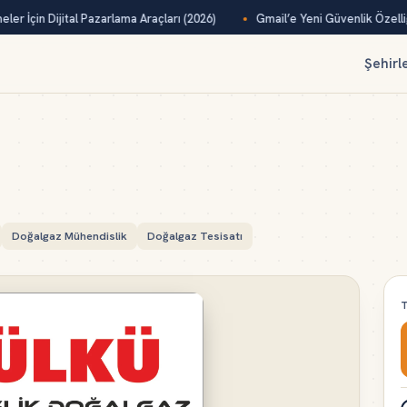
er İçin Dijital Pazarlama Araçları (2026)
Gmail’e Yeni Güvenlik Özelliği
Şehirl
Doğalgaz Mühendislik
Doğalgaz Tesisatı