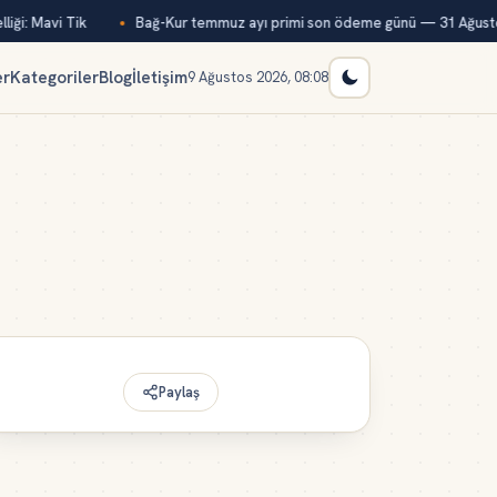
iği: Mavi Tik
Bağ-Kur temmuz ayı primi son ödeme günü — 31 Ağusto
er
Kategoriler
Blog
İletişim
9 Ağustos 2026, 08:08
Paylaş