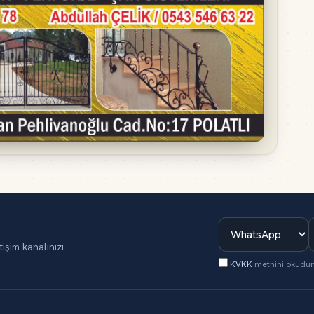
tişim kanalınızı
KVKK
metnini okudu