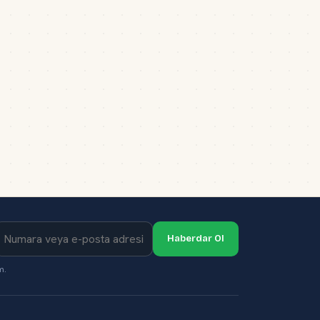
Haberdar Ol
m.