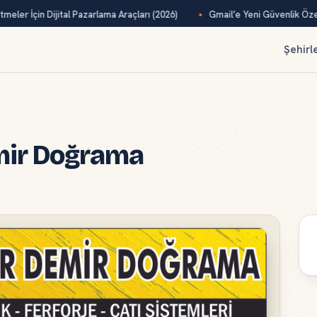
meler İçin Dijital Pazarlama Araçları (2026)
Gmail’e Yeni Güvenlik Özell
Şehirl
mir Doğrama