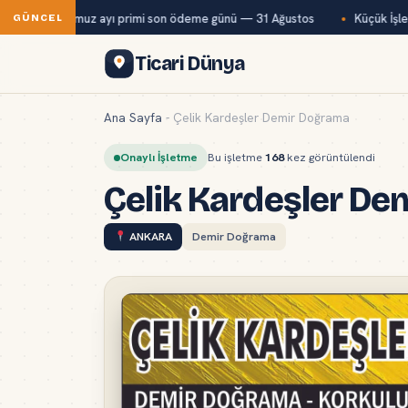
Bağ-Kur temmuz ayı primi son ödeme günü — 31 Ağustos
Küçük İşlet
GÜNCEL
Ticari Dünya
Ana Sayfa
-
Çelik Kardeşler Demir Doğrama
Onaylı İşletme
Bu işletme
168
kez görüntülendi
Çelik Kardeşler De
ANKARA
Demir Doğrama