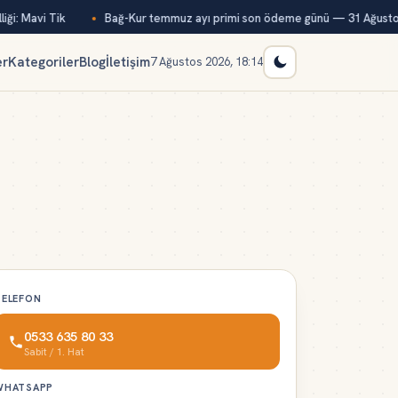
ği: Mavi Tik
Bağ-Kur temmuz ayı primi son ödeme günü — 31 Ağustos
er
Kategoriler
Blog
İletişim
7 Ağustos 2026, 18:14
TELEFON
0533 635 80 33
Sabit / 1. Hat
WHATSAPP