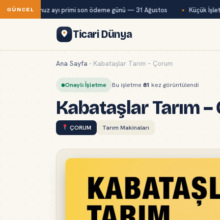
Bağ-Kur temmuz ayı primi son ödeme günü — 31 Ağustos
Küçük İşletm
GÜNCEL
Ticari Dünya
Ana Sayfa
-
Kabataşlar Tarım – Çorum
Onaylı İşletme
Bu işletme
81
kez görüntülendi
Kabataşlar Tarım –
ÇORUM
Tarım Makinaları