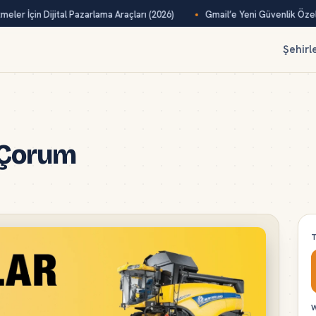
eler İçin Dijital Pazarlama Araçları (2026)
Gmail’e Yeni Güvenlik Özelli
Şehirl
 Çorum