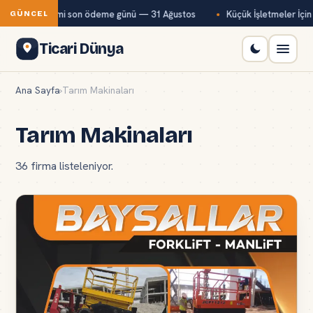
yı primi son ödeme günü — 31 Ağustos
Küçük İşletmeler İçin Dijital 
GÜNCEL
Ticari Dünya
Ana Sayfa
›
Tarım Makinaları
Tarım Makinaları
36 firma listeleniyor.