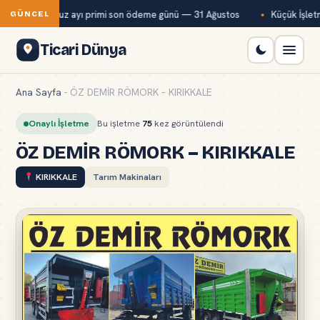
ağ-Kur temmuz ayı primi son ödeme günü — 31 Ağustos
Küçük İşletme
GÜNCEL
Ticari Dünya
Ana Sayfa
-
ÖZ DEMİR RÖMORK – KIRIKKALE
Onaylı İşletme
Bu işletme
75
kez görüntülendi
ÖZ DEMİR RÖMORK – KIRIKKALE
KIRIKKALE
Tarım Makinaları