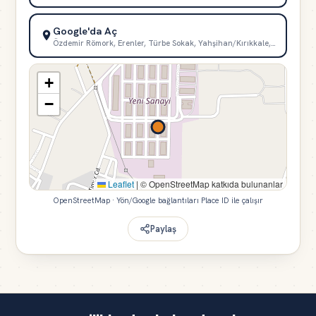
Google'da Aç
Özdemir Römork, Erenler, Türbe Sokak, Yahşihan/Kırıkkale,…
+
−
Leaflet
|
© OpenStreetMap katkıda bulunanlar
OpenStreetMap · Yön/Google bağlantıları Place ID ile çalışır
Paylaş