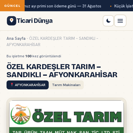
Bağ-Kur temmuz ayı primi son ödeme günü — 31 Ağustos
Küçük İşletm
GÜNCEL
Ticari Dünya
Ana Sayfa
-
ÖZEL KARDEŞLER TARIM – SANDIKLI –
AFYONKARAHİSAR
Bu işletme
100
kez görüntülendi
ÖZEL KARDEŞLER TARIM –
SANDIKLI – AFYONKARAHİSAR
AFYONKARAHİSAR
Tarım Makinaları