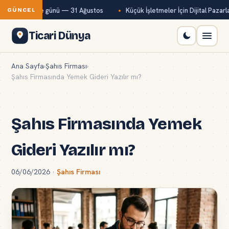
mi son ödeme günü — 31 Ağustos
Küçük İşletmeler İçin Dijital Pazarla
GÜNCEL
Ticari Dünya
Ana Sayfa
›
Şahıs Firması
›
Şahıs Firmasında Yemek Gideri Yazılır mı?
Şahıs Firmasında Yemek
Gideri Yazılır mı?
06/06/2026
·
Şahıs Firması