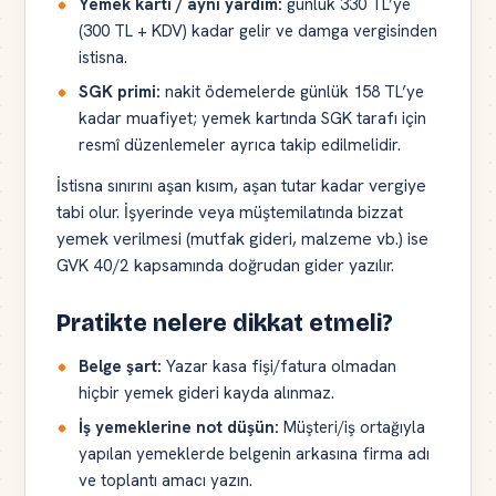
Yemek kartı / ayni yardım:
günlük 330 TL’ye
(300 TL + KDV) kadar gelir ve damga vergisinden
istisna.
SGK primi:
nakit ödemelerde günlük 158 TL’ye
kadar muafiyet; yemek kartında SGK tarafı için
resmî düzenlemeler ayrıca takip edilmelidir.
İstisna sınırını aşan kısım, aşan tutar kadar vergiye
tabi olur. İşyerinde veya müştemilatında bizzat
yemek verilmesi (mutfak gideri, malzeme vb.) ise
GVK 40/2 kapsamında doğrudan gider yazılır.
Pratikte nelere dikkat etmeli?
Belge şart:
Yazar kasa fişi/fatura olmadan
hiçbir yemek gideri kayda alınmaz.
İş yemeklerine not düşün:
Müşteri/iş ortağıyla
yapılan yemeklerde belgenin arkasına firma adı
ve toplantı amacı yazın.